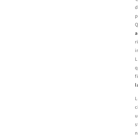
d
p
Q
a
r
i
L
q
f
l
L
c
u
s
n