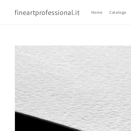
Vai
direttamente
fineartprofessional.it
ai contenuti
Home
Catalogo
Passa alle
informazioni
sul prodotto