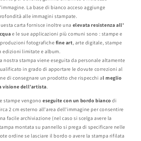
'immagine.
La base di bianco acceso aggiunge
rofondità alle immagini stampate.
uesta carta fornisce inoltre una
elevata resistenza all'
cqua
e le sue applicazioni più comuni sono :
stampe e
iproduzioni fotografiche
fine art
, arte digitale, stampe
n edizioni limitate e album.
a nostra stampa viene eseguita da personale altamente
ualificato in grado di apportare le dovute correzioni al
ine di consegnare un prodotto che rispecchi a
l meglio
a visione dell’artista
.
e stampe vengono
eseguite con un bordo bianco
di
irca 2 cm esterno all'area dell'immagine per consentire
na facile archiviazione (nel caso si scelga avere la
tampa montata su pannello si prega di specificare nelle
ote ordine se lasciare il bordo o avere la stampa rifilata