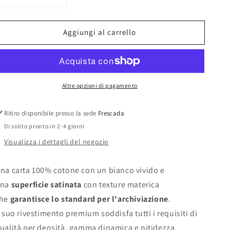
Diminuisci
Aumenta
quantità
quantità
per
per
Aggiungi al carrello
Stampa
Stampa
su
su
carta
carta
Fine
Fine
Art
Art
Altre opzioni di pagamento
Verona
Verona
Satin
Satin
270
270
Ritiro disponibile presso la sede
Frescada
gsm
gsm
Di solito pronto in 2-4 giorni
Visualizza i dettagli del negozio
na carta 100% cotone con un bianco vivido e
una
superficie satinata
con texture materica
he
garantisce lo standard per l'archiviazione
.
l suo rivestimento premium soddisfa tutti i requisiti di
ualità per densità, gamma dinamica e nitidezza