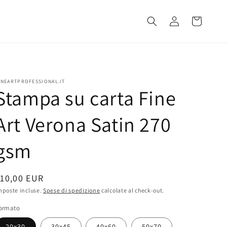
Accedi
Carrello
INEARTPROFESSIONAL.IT
Stampa su carta Fine
Art Verona Satin 270
gsm
rezzo
10,00 EUR
i
mposte incluse.
Spese di spedizione
calcolate al check-out.
istino
ormato
20x30
30x45
40x60
50x70